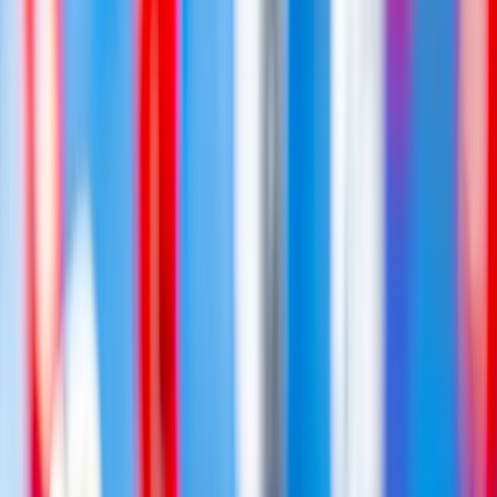
Du vinder ikke ved at kontrollere kortet – du vinder ved
at have flest point. 6 stjerner udløser slutspillet, men det
er den samlede score der afgør vinderen. En spiller med
4 stjerner, høj popularitet og mange ressourcer slår ofte
en spiller med 6 stjerner men lav popularitet.
Fokusér på de stjerner der passer din fraktion og
spillerlinje. Stjerner fra kamp, bundhandlinger,
popularitet, magt – vælg den kombinationi der er hurtigst
for DIG.
3. Popularitet er MULTIPLIKATOREN
Alle dine point (stjerner, territorier, ressourcer) ganges
med din popularitet. Tier 1 (0-6): x3/x2/x1. Tier 2 (7-12):
x4/x3/x2. Tier 3 (13-18): x5/x4/x3. Forskellen er
ENORM. En spiller med 10 point i Tier 3 scorer 50.
Samme point i Tier 1 scorer kun 30.
ALDRIG angrib medmindre du har råd til
popularitetstabet. At vinde en kamp koster typisk 1-3
popularitet, og det kan koste dig Tier 3-multiplikatoren –