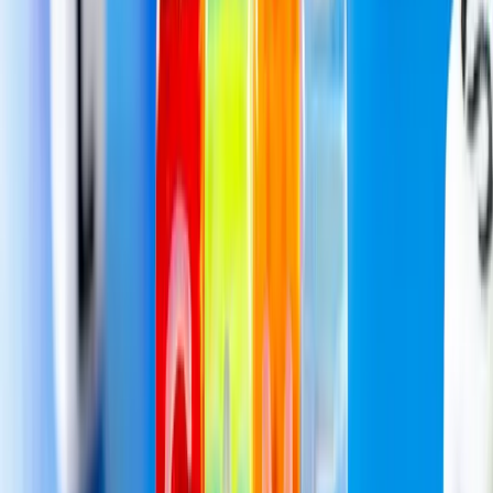
Producere uden plan:
Ressourcer er kun værdifulde
hvis du bruger dem. Producér det du har brug for til din
næste bundhandling – ikke bare fordi du kan.
Udvidelser
Invaders from Afar:
Tilføjer 2 nye fraktioner (Togawa
og Albion). Op til 7 spillere. Mere variation.
The Wind Gambit:
Tilføjer luftskibe og nye
slutbetingelser. Ændrer mobilitetsdynamikken markant.
The Rise of Fenris:
En kampagne med 8 episoder der
gradvist tilføjer nye mekanikker. Den bedste Scythe-
oplevelse for en fast gruppe.
FAQ
Er Scythe godt med 2 spillere?
Ja, med Automa (solo-
bot der simulerer en ekstra spiller). Ren 2-spiller uden