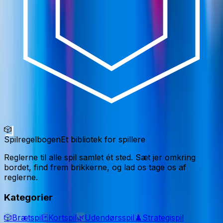
🎲
Spilregelbogen
Et bibliotek for spillere
Reglerne til alle spil samlet ét sted. Sæt jer omkring
bordet, find frem brikkerne, og lad os tage os af
reglerne.
Kategorier
🎲
Brætspil
🃏
Kortspil
🌿
Udendørsspil
♟️
Strategispil