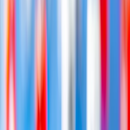
Scythe taktik og strategi
1. Bundhandlingerne er din motor
Tophandlinger giver dig hvad du har brug for.
Bundhandlinger omsætter det til fremskridt. Jo hurtigere
du matcher top og bund effektivt, jo hurtigere scorer du
stjerner. Den ideelle tur: tag en tophandling du har brug
for OG en bundhandling i samme sektion. Det kræver at
du planlægger 2-3 ture frem.
Upgrades gør bundhandlinger billigere og tophandlinger
bedre. De er typisk de første stjerner du bør gå efter –
en tidlig upgrade der reducerer en bundhandlings
omkostning med 1 ressource betaler sig selv mange
gange.
2. Stjerner over territorier