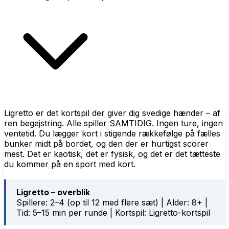
Ligretto er det kortspil der giver dig svedige hænder – af
ren begejstring. Alle spiller SAMTIDIG. Ingen ture, ingen
ventetid. Du lægger kort i stigende rækkefølge på fælles
bunker midt på bordet, og den der er hurtigst scorer
mest. Det er kaotisk, det er fysisk, og det er det tætteste
du kommer på en sport med kort.
Ligretto – overblik
Spillere: 2–4 (op til 12 med flere sæt) | Alder: 8+ |
Tid: 5–15 min per runde | Kortspil: Ligretto-kortspil