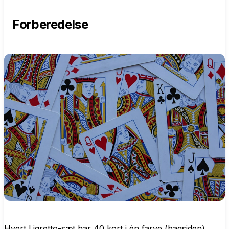
Forberedelse
Hvert Ligretto-sæt har 40 kort i én farve (bagsiden).