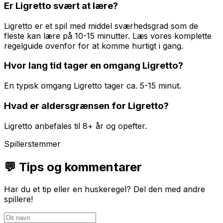
Er Ligretto svært at lære?
Ligretto er et spil med middel sværhedsgrad som de
fleste kan lære på 10-15 minutter. Læs vores komplette
regelguide ovenfor for at komme hurtigt i gang.
Hvor lang tid tager en omgang Ligretto?
En typisk omgang Ligretto tager ca. 5-15 minut.
Hvad er aldersgrænsen for Ligretto?
Ligretto anbefales til 8+ år og opefter.
Spillerstemmer
💬 Tips og kommentarer
Har du et tip eller en huskeregel? Del den med andre
spillere!