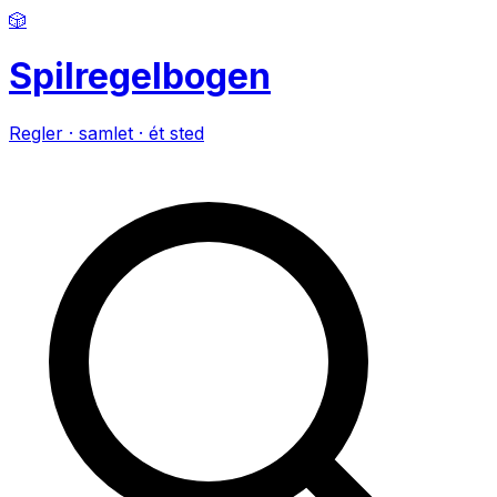
🎲
Spilregelbogen
Regler · samlet · ét sted