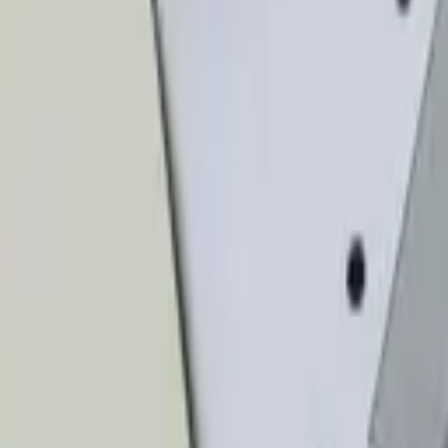
Print reglerne
Del: