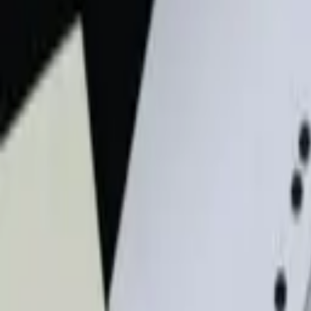
🎲
Brætspil
🃏
Kortspil
🌿
Udendørsspil
♟️
Strategispil
🌙
Spilleaf
Forside
/
Udendørsspil
/
Regler i Hinkeleg
🌿
Udendørsspil
Regler i Hinkeleg
Let
👥
1–10 spillere
⏱️
4
min læsetid
4. juni 2025