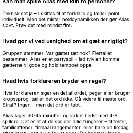
Kan man spille Alias med kun to personer?
Teknisk set ja – I skiftes til at forklare og tæller point
individuelt. Men det mister holddynamikken der gør Alias
sjovt. Prøv det med mindst fire.
Hvad gør vi ved uenighed om et gæt er rigtigt?
Gruppen stemmer. Var gættet tæt nok? Flertallet
bestemmer. Alias er et partyspil – lad tvivlen komme
gætterne til gode og hold tempoet oppe.
Hvad hvis forklareren bryder en regel?
Hvis forklareren siger en del af ordet, peger eller bruger
kropssprog, tæller det ord ikke. Gå videre til næste ord.
Straf? Ingen – men det ord er tabt.
Alias tager 30-45 minutter og virker bedst med 4-8
spillere. Det er et af de spil der altid fungerer – til fester,
familieaftener, firmaarrangementer, eller bare en tirsdag