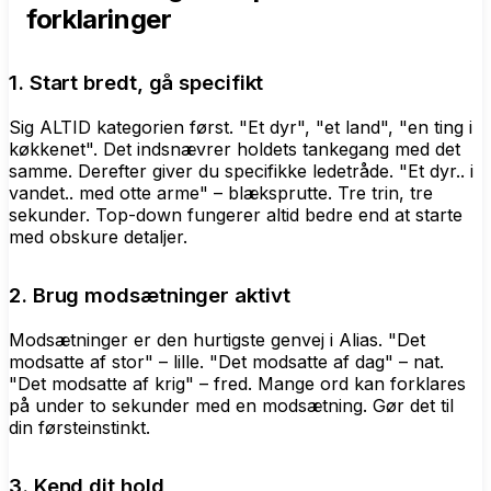
forklaringer
1. Start bredt, gå specifikt
Sig ALTID kategorien først. "Et dyr", "et land", "en ting i
køkkenet". Det indsnævrer holdets tankegang med det
samme. Derefter giver du specifikke ledetråde. "Et dyr.. i
vandet.. med otte arme" – blæksprutte. Tre trin, tre
sekunder. Top-down fungerer altid bedre end at starte
med obskure detaljer.
2. Brug modsætninger aktivt
Modsætninger er den hurtigste genvej i Alias. "Det
modsatte af stor" – lille. "Det modsatte af dag" – nat.
"Det modsatte af krig" – fred. Mange ord kan forklares
på under to sekunder med en modsætning. Gør det til
din førsteinstinkt.
3. Kend dit hold