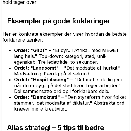
hold tager over.
Eksempler på gode forklaringer
Her er konkrete eksempler der viser hvordan de bedste
forklarere tænker:
Ordet: "Giraf"
– "Et dyr.. i Afrika.. med MEGET
lang hals." Top-down: kategori, sted, unik
egenskab. Tre ledetråde, to sekunder.
Ordet: "Langsomt"
– "Det modsatte af hurtigt."
Modsætning. Færdig på ét sekund.
Ordet: "Hospitalsseng"
– "Det møbel du ligger i
når du er syg.. på det sted hvor læger arbejder."
Dél sammensatte ord op i forklarbare dele.
Ordet: "Demokrati"
– "Den styreform hvor folket
stemmer.. det modsatte af diktatur." Abstrakte ord
kræver mere kreativitet.
Alias strategi – 5 tips til bedre