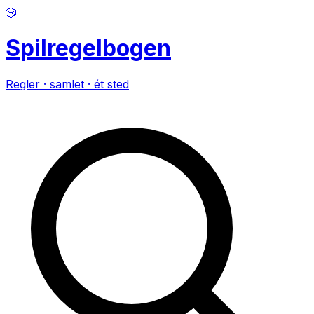
🎲
Spilregelbogen
Regler · samlet · ét sted