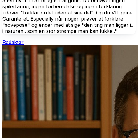
aften hvor I har brug for at grine. Du behøver ingen
spilerfaring, ingen forberedelse og ingen forklaring
udover "forklar ordet uden at sige det". Og du VIL grine.
Garanteret. Especially når nogen prøver at forklare
"sovepose" og ender med at sige "den ting man ligger i..
i naturen.. som en stor strømpe man kan lukke.."
Redaktør