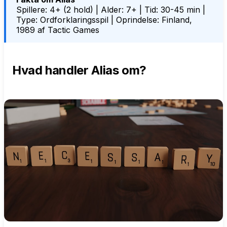
Spillere: 4+ (2 hold) | Alder: 7+ | Tid: 30-45 min |
Type: Ordforklaringsspil | Oprindelse: Finland,
1989 af Tactic Games
Hvad handler Alias om?