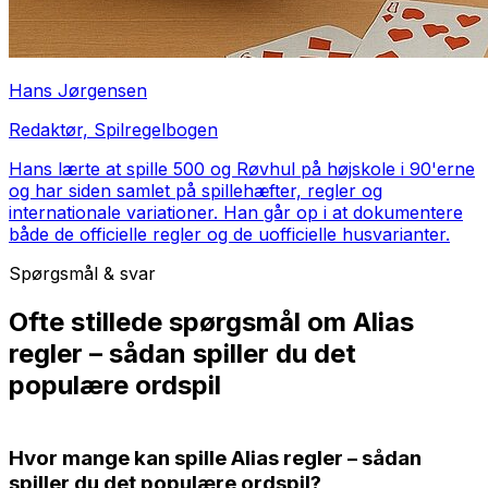
Hans Jørgensen
Redaktør, Spilregelbogen
Hans lærte at spille 500 og Røvhul på højskole i 90'erne
og har siden samlet på spillehæfter, regler og
internationale variationer. Han går op i at dokumentere
både de officielle regler og de uofficielle husvarianter.
Spørgsmål & svar
Ofte stillede spørgsmål om
Alias
regler – sådan spiller du det
populære ordspil
Hvor mange kan spille Alias regler – sådan
spiller du det populære ordspil?