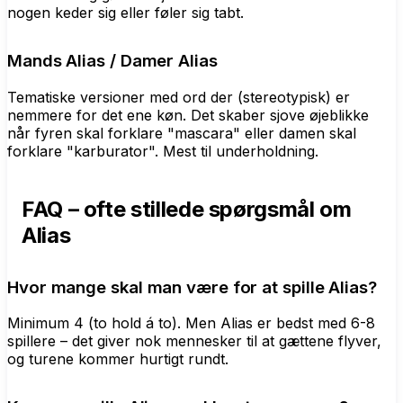
nogen keder sig eller føler sig tabt.
Mands Alias / Damer Alias
Tematiske versioner med ord der (stereotypisk) er
nemmere for det ene køn. Det skaber sjove øjeblikke
når fyren skal forklare "mascara" eller damen skal
forklare "karburator". Mest til underholdning.
FAQ – ofte stillede spørgsmål om
Alias
Hvor mange skal man være for at spille Alias?
Minimum 4 (to hold á to). Men Alias er bedst med 6-8
spillere – det giver nok mennesker til at gættene flyver,
og turene kommer hurtigt rundt.