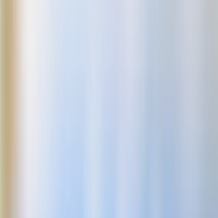
22. marts 2026
Print reglerne
Del: