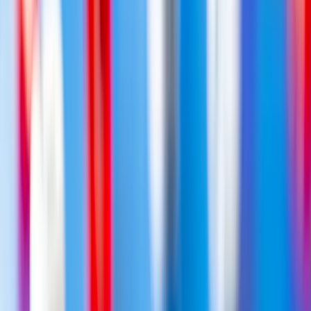
Runden slutter,
når alle spillere enten har høstet
alle terninger, eller ingen kan (eller vil) placere
flere. Alle terninger, der ikke blev placeret, bliver
fjernet fra spillet.
Når alle tre runder er afsluttet, går du videre til
pointtælling.
Sådan vinder du
Der er ingen "vinder" i traditionel forstand – i stedet
handler Sagrada om at opnå så mange point som muligt
på tværs af forskellige kriterier.
Pointsystemet
Du samler point fra fire kilder:
Private Objective-kort:
Som nævnt tæller hver
terning af din private farve for 1 point. Hvis du