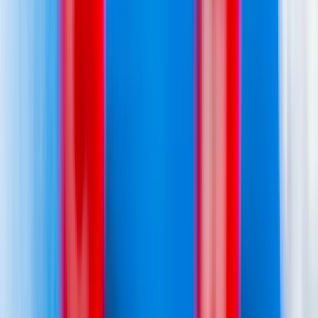
Spillerstemmer
💬 Tips og kommentarer
Har du et tip eller en huskeregel? Del den med andre
spillere!
Del tip
Vær den første til at dele et tip! 🎲
↪
Læs også
Kan du lide
Sagrada
? Prøv også
♟️
Strategispil