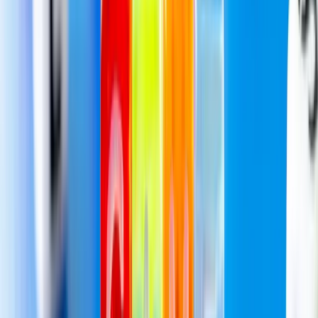
token på det, og så kan det ikke bruges resten af
denne runde – men NÆSTE runde kan det blive
brugt igen (uden favor token).
Du kan vælge at pass på din tur.
Hvis du ikke kan
eller vil placere en terning, kan du bare sige "jeg
passer" og gå videre til næste spiller. Dette betyder
den terning bliver fjernet fra spillet.
Private Objectives er bare for dig.
Dine
modstandere skal ikke vide hvad dit private mål er.
Holdt det hemmelig. Du kan bruge det til at lede
dem på vildspor eller bare holde strategien for dig
selv.
Tallene på terningerne skal passe til feltet.
Du
kan ikke placere en 4 på et felt der kræver tal 3,
selv hvis farven matcher. Begge krav – både farve
og tal – skal være opfyldt (medmindre du bruger et
værktøjskort der siger du kan ignorere det ene).
Strategi og tips
Sagrada er et spil hvor både lykke og planering betyder