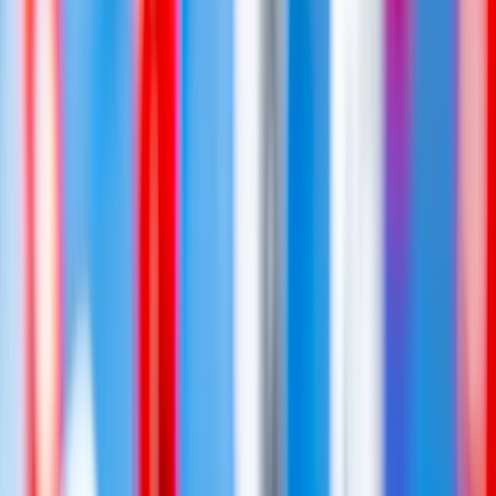
terningen være rød – eller hvis feltet ikke har et
farvekrav, kan hvilken som helst farve passe). For
det andet skal nummeret på terningen passe til det
felt (hvis feltet kræver tallet 3, skal terningen være
en 3). Desuden må terningen ikke være
ortogonal
tilstødende
(direkte ved siden af op, ned, venstre
eller højre) til en anden terning af samme farve. Og
hvis det er din helt første terning i hele spillet, skal
det være placeret på kanten af dit panel – ikke i
midten.
Hvis du ikke kan placere din valgte terning,
lægger du den simpelthen til siden. Denne terning
får du ingen points fra, så det er ikke ideelt, men
det sker.
Værktøjskort kan bruges.
På ethvert tidspunkt
under din tur kan du bruge et eller flere
værktøjskort (hvis du har dem). Disse kort giver dig
specielle evner – måske kan du ignorere
farvereglen for én terning, eller du kan flytte en
tidligere placeret terning. Hver gang du bruger et
værktøjskort, skal du placere en "favor token" på
det kort, hvilket betyder det kan ikke bruges igen i
denne runde af nogen anden spiller.