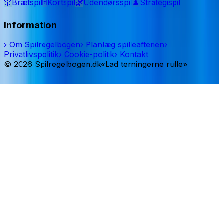
🎲
Brætspil
🃏
Kortspil
🌿
Udendørsspil
♟️
Strategispil
Information
›
Om Spilregelbogen
›
Planlæg spilleaftenen
›
Privatlivspolitik
›
Cookie-politik
›
Kontakt
©
2026
Spilregelbogen.dk
«Lad terningerne rulle»