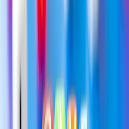
havde rødt som dit private mål, og du placerede 5
røde terninger, får du 5 point herfra.
Public Objective-kort:
Der er typisk tre offentlige
mål-kort udlagt. Disse kan være mange ting – for
eksempel "færre røde end gule" giver point, eller
"alle tal fra 1 til 6 repræsenteret" giver point. Du
tæller op efter reglerne på hvert kort og scorer
point hvis du opfylder dem.
Pattern-bonusser:
Nogle af de helt specifikke
mønstre på dit panel kan give bonuspoint. Hvis du
f.eks. fuldender en bestemt "indre form" eller et
bestemt område med alle typer farver, kan du få
ekstra point.
Afstraffelse for tomme felter:
For hver celle på
dit panel, der er tom ved slutningen af spillet,
mister du 1 point
. Det er smartere at have nogle
terninger end mange tomme pladser.
Når alle point er tællet, vinder den spiller med flest point.
I tilfælde af uafgjort uden vinder, deler I lige og kan
erklære jer alle som mestere over glaskunsten.