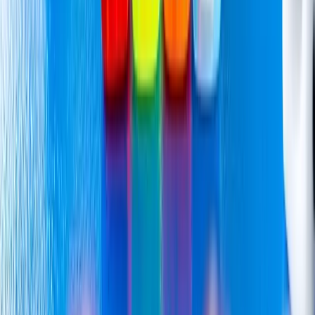
House rules:
Nogle grupper spiller med mindre
strenge regler omkring hvilket værktøjskort der kan
bruges hvornår, eller de tillader flere private mål.
Eksperimenter gerne og se hvad der fungerer for
din gruppe.
Hårdere udfordringer:
For erfarne spillere, forsøg
at sætte dig selv mål – f.eks. "jeg skal få mindst 40
point" eller "jeg skal fylde mindst 80 procent af mit
panel." Det tilføjer ekstra lag af udfordring.
Sagrada er sand nok et godt spil der kombinerer
tilfældighed med strategisk tænkning. Hver runde føles
unik, og selv når du taber mod dine modstandere, ender
du med at have skabt noget smukt på din spilleplade. Få
nogle venner, find nogle farverige terninger, og lad
kunsten starte.
Redaktør