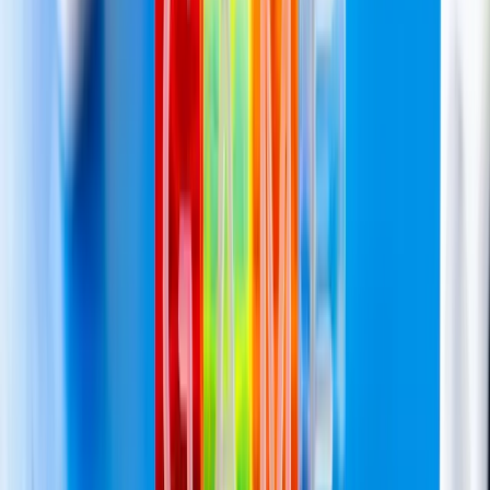
meget. Her er nogle tips til at blive bedre:
Planlæg fremad, men vær fleksibel.
Du kan ikke
vide præcis hvilke terninger, der kommer frem, så
lav ikke planer så snævre, at de falder fra
hinanden. I stedet, identificer områder af dit panel,
hvor du har flere muligheder. Hvis et felt kan være
rød 3 eller blå 3, er det værd mere end et felt der
kun kan være rød 3.
Tænk på senere runder.
Hvis du i runde 1 bruger
dine bedste terninger på hjørner, har du måske
ikke så meget fleksibilitet senere. Nogle gange er
det værd at tage middelterninger nu for at spare de
gode til senere.
Gå efter private objectives.
Dit private mål kan
være en hurtig kilde til point. Hvis dit private mål er
rødt, og du har mange røde felter på dit panel,
prioritér at få røde terninger. Dine modstandere vil
ikke vide præcis hvorfor du gør det, hvilket er en
fordel.
Værktøjskort kan være game-changers.
Hvis du
kan få adgang til et værktøjskort, der lader dig flytte
en terning eller ignorere en regel, gem det til sent i