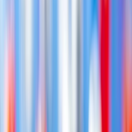
disse pointsystemer, som ALLE spillere kan opnå
point fra. Hvis kortet siger "hver anden rød terning
giver dig 2 point," så gælder det for ALLE spillere.
Nogle offentlige mål belønner deg for mængden af
hver farve, andre for sekvenser af tal, eller
specielle mønstre.
Hver spiller får et "Private Objective"-kort.
Dette
kort ser du alene – det fortæller dig hvilken farve,
der giver dig ekstra point. Hvis dit private kort siger
"røde terninger," så gives dig 1 point for hver rød
terning du placerer på din plade. Dine modstandere
ved ikke hvilket privat mål du har.
Beslut spillerækkefølgen.
Første spiller vælges
tilfældigt – I kan kaste en terning eller en mønt. Det
er en fordel at gå først, så antallet af terninger der
er tilgængelige, betyder mere.
Spillets gang
Sagrada spilles over tre runder. Hver runde følger
præcis samme struktur – det gør det nemt at falde ind i