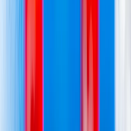
Spørgsmål & svar
Ofte stillede spørgsmål om
Sagrada
Hvor mange kan spille Sagrada?
Sagrada kan spilles med 1 til 4 spillere.
Kan man spille Sagrada med 2 spillere?
Ja, Sagrada kan spilles med kun 2 spillere.
Er Sagrada svært at lære?
Sagrada er et spil med middel sværhedsgrad som de
fleste kan lære på 10-15 minutter. Læs vores komplette
regelguide ovenfor for at komme hurtigt i gang.
Hvor lang tid tager en omgang Sagrada?
En typisk omgang Sagrada tager ca. 30-45 minut.