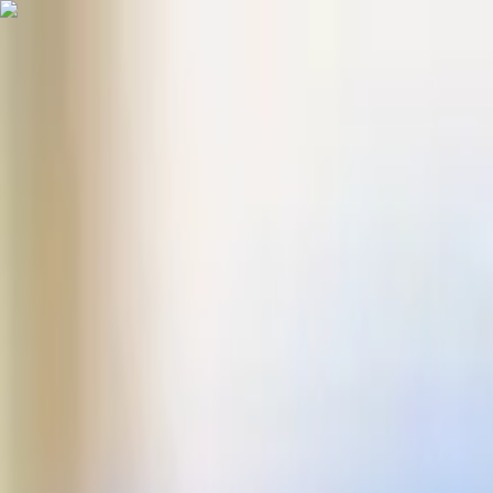
🎲
Spilregelbogen
Regler · samlet · ét sted