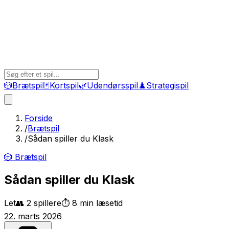
🎲
Brætspil
🃏
Kortspil
🌿
Udendørsspil
♟️
Strategispil
🌙
Spilleaf
Forside
/
Brætspil
/
Sådan spiller du Klask
🎲
Brætspil
Sådan spiller du Klask
Let
👥
2 spillere
⏱️
8
min læsetid
22. marts 2026